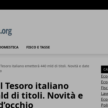
DOMESTICA
FISCO E TASSE
 Tesoro italiano emetterà 440 mld di titoli. Novità e date
CA
io
Eco
Eco
l Tesoro italiano
Fisc
 di titoli. Novità e
Lav
Eco
d’occhio
Poli