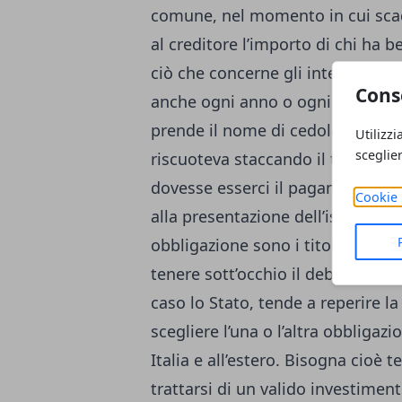
comune, nel momento in cui scade
al creditore l’importo di chi ha b
ciò che concerne gli interessi ma
Cons
anche ogni anno o ogni sei mesi 
prende il nome di cedola, questo
Utilizzi
sceglie
riscuoteva staccando il taglian
dovesse esserci il pagamento di u
Cookie 
alla presentazione dell’istanza di
obbligazione sono i titoli di Sta
tenere sott’occhio il debito pubbli
caso lo Stato, tende a reperire la 
scegliere l’una o l’altra obbliga
Italia e all’estero. Bisogna cioè t
trattarsi di un valido investime