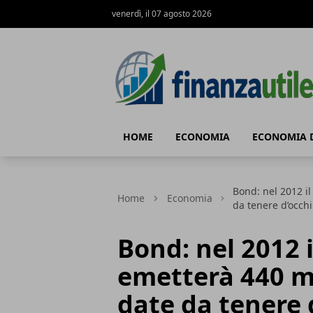
venerdì, il 07 agosto 2026
Finanza Utile
HOME
ECONOMIA
ECONOMIA 
Bond: nel 2012 il
Home
Economia
da tenere d’occh
Bond: nel 2012 i
emetterà 440 mld
date da tenere 