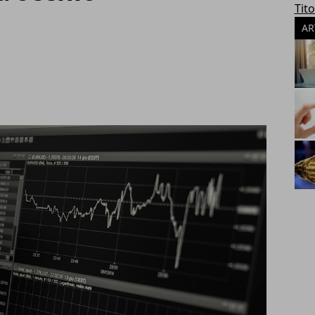
Tito
AR