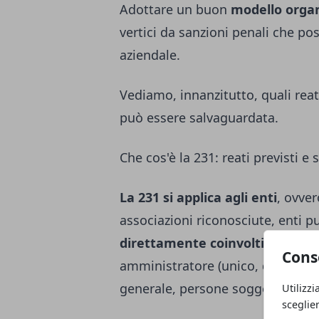
Adottare un buon
modello organ
vertici da sanzioni penali che p
aziendale.
Vediamo, innanzitutto, quali reat
può essere salvaguardata.
Che cos'è la 231: reati previsti e 
La 231 si applica agli enti
, ovver
associazioni riconosciute, enti pu
direttamente coinvolti
nell'org
Cons
amministratore (unico, delegato o
generale, persone soggette alla l
Utilizzi
sceglie