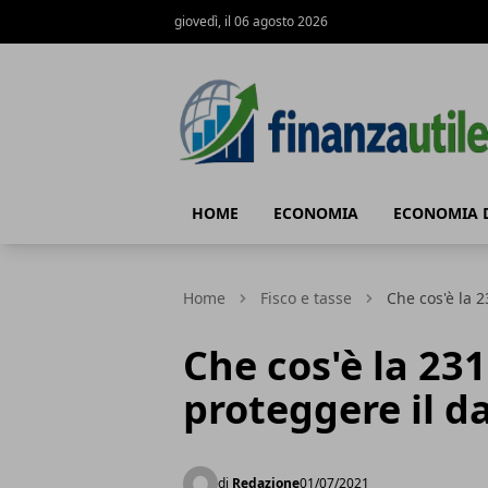
giovedì, il 06 agosto 2026
Finanza Utile
HOME
ECONOMIA
ECONOMIA 
Home
Fisco e tasse
Che cos'è la 
Che cos'è la 23
proteggere il da
di
Redazione
01/07/2021