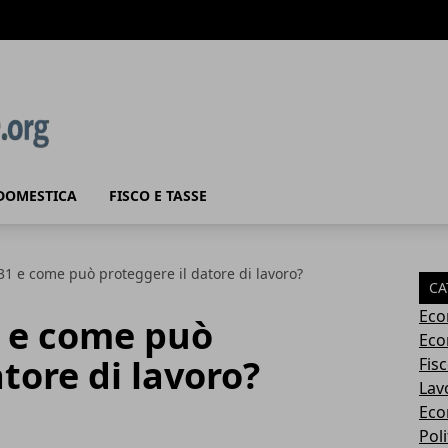
DOMESTICA
FISCO E TASSE
231 e come può proteggere il datore di lavoro?
CA
Eco
1 e come può
Eco
tore di lavoro?
Fisc
Lav
Eco
Poli