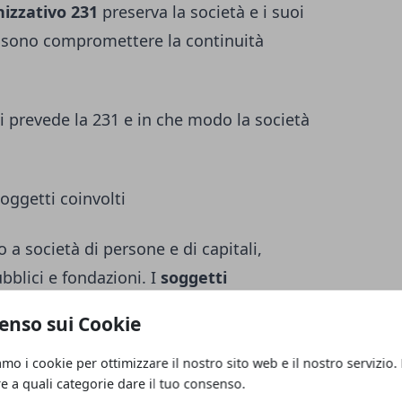
izzativo 231
preserva la società e i suoi
ossono compromettere la continuità
i prevede la 231 e in che modo la società
soggetti coinvolti
o a società di persone e di capitali,
bblici e fondazioni. I
soggetti
anizzazione (persone fisiche) sono:
enso sui Cookie
 di fatto), legale rappresentante, direttore
oro vigilanza e direzione.
amo i cookie per ottimizzare il nostro sito web e il nostro servizio.
re a quali categorie dare il tuo consenso.