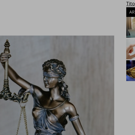
Tito
AR