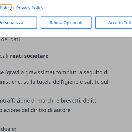
upposto
) previsti dalla 231 è piuttosto lunga:
Policy
|
Privacy Policy
Personalizza
Rifiuta Opzionali
Accetta Tut
n la
Pubblica amministrazione
sono quelli
 dei dati.
ipali
reati societari
:
e (gravi o gravissime) compiuti a seguito di
istiche, sulla tutela dell’igiene e salute sul
traffazione di marchi e brevetti, delitti
lazione del diritto di autore;
iduale;