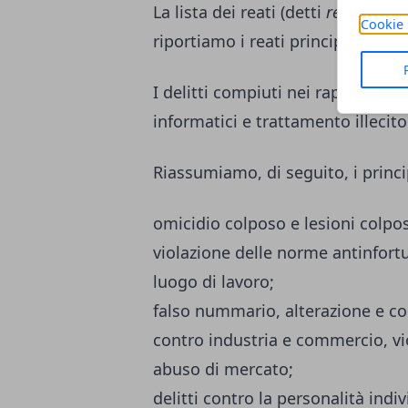
La lista dei reati (detti
reati pres
Cookie 
riportiamo i reati principali.
I delitti compiuti nei rapporti co
informatici e trattamento illecito
Riassumiamo, di seguito, i princ
omicidio colposo e lesioni colpos
violazione delle norme antinfortun
luogo di lavoro;
falso nummario, alterazione e con
contro industria e commercio, vio
abuso di mercato;
delitti contro la personalità indiv