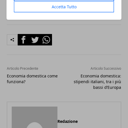
(laurea) conseguito all’estero (circ. n. 39/2010).
Accetta Tutto
Facebook
Twitter
Whatsapp
Articolo Precedente
Articolo Successivo
Economia domestica come
Economia domestica:
funziona?
stipendi italiani, tra i più
bassi d’Europa
Redazione