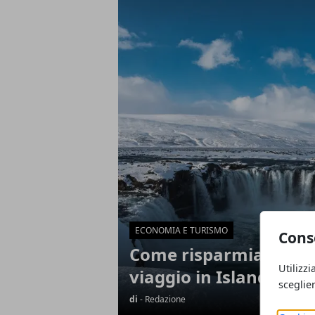
Articoli in Evidenza
ECONOMIA E TURISMO
Cons
Come risparmiare or
Utilizzi
viaggio in Islanda
sceglie
di
- Redazione