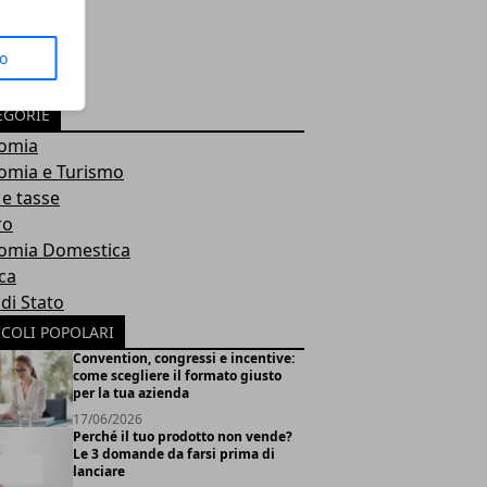
to
EGORIE
omia
omia e Turismo
 e tasse
ro
omia Domestica
ica
 di Stato
ICOLI POPOLARI
Convention, congressi e incentive:
come scegliere il formato giusto
per la tua azienda
17/06/2026
Perché il tuo prodotto non vende?
Le 3 domande da farsi prima di
lanciare