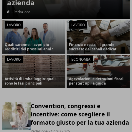
azienda
di
- Redazione
LAVORO
LAVORO
Quali saranno i lavori più
Finanza e social, il grande
redditizi dei prossimi anni?
successo dei canali dedicati
LAVORO
ECONOMIA
Attività di imballaggio: quali
Agevolazioni e detrazioni fiscali
sono le fasi principali
per start up, la guida
Convention, congressi e
incentive: come scegliere il
formato giusto per la tua azienda
Redazione
- 17 giu 2026