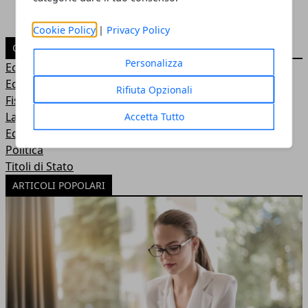
Cookie Policy
|
Privacy Policy
CATEGORIE
Personalizza
Economia
Economia e Turismo
Rifiuta Opzionali
Fisco e tasse
Lavoro
Accetta Tutto
Economia Domestica
Politica
Titoli di Stato
ARTICOLI POPOLARI