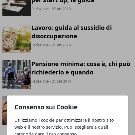
Redazione
- 27 ott 2019
Lavoro: guida al sussidio di
disoccupazione
Redazione
- 21 ott 2019
Pensione minima: cosa è, chi può
richiederlo e quando
Redazione
- 21 set 2019
Economia domestica: stipendi
Consenso sui Cookie
italiani, tra i più bassi d’Europa
Redazione
- 05 mag 2017
Utilizziamo i cookie per ottimizzare il nostro sito
web e il nostro servizio. Puoi scegliere a quali
categorie dare il tuo consenso.