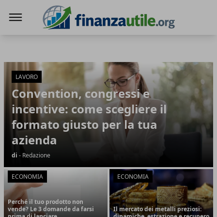
Finanza Utile
Finanza Utile
Articoli in Evidenza
LAVORO
Convention, congressi e
incentive: come scegliere il
formato giusto per la tua
azienda
di
- Redazione
ECONOMIA
ECONOMIA
Perché il tuo prodotto non
vende? Le 3 domande da farsi
Il mercato dei metalli preziosi:
prima di lanciare
dinamiche, estrazione e recupero