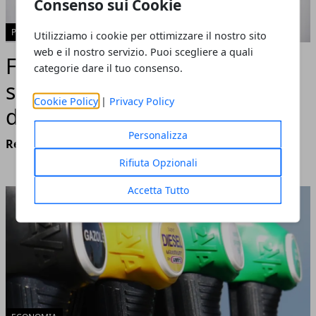
Consenso sui Cookie
POLITICA
Utilizziamo i cookie per ottimizzare il nostro sito
web e il nostro servizio. Puoi scegliere a quali
Focus Presidenziali USA, la
categorie dare il tuo consenso.
situazione a poche settimane
Cookie Policy
|
Privacy Policy
dal voto
Personalizza
Redazione
- settembre 15, 2020
Rifiuta Opzionali
Accetta Tutto