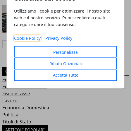
Tasse in Italia quali sono
Utilizziamo i cookie per ottimizzare il nostro sito
web e il nostro servizio. Puoi scegliere a quali
Redazione
- 20 ott 2019
categorie dare il tuo consenso.
Cookie Policy
|
Privacy Policy
Articolo Successivo
Personalizza
Rifiuta Opzionali
CATEGORIE
Accetta Tutto
Economia
Economia e Turismo
Fisco e tasse
Lavoro
Economia Domestica
Politica
Titoli di Stato
ARTICOLI POPOLARI